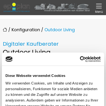
Direkt zur Top-Navigation
Direkt zur Hauptnavigation
Zum Inhalt springen
Direkt zum Footer
Hauptnavigation
Menü
/
Konfiguration
/
Outdoor Living
Digitaler Kaufberater
Outdoor Living
Nutzen Sie unseren Konfigurator. Sie erhalten
sofort
eine
Kostenübersicht
für Ihr
Diese Webseite verwendet Cookies
Wunschdesign. Gleichzeitig gewinnen wir einen
Wir verwenden Cookies, um Inhalte und Anzeigen zu
ersten Einblick in Ihre Vorstellungen und
personalisieren, Funktionen für soziale Medien anbieten
Wünsche.
zu können und die Zugriffe auf unsere Website zu
analysieren. Außerdem geben wir Informationen zu Ihrer
Verwendung unserer Website an unsere Partner für