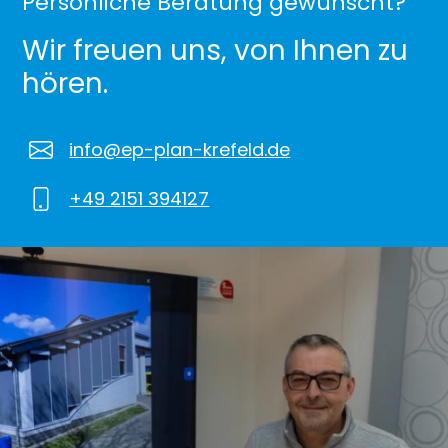
Persönliche Beratung gewünscht?
Wir freuen uns, von Ihnen zu
hören.
info@ep-plan-krefeld.de
+49 2151 394127