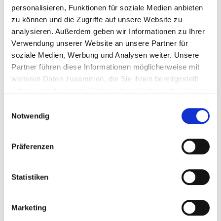
Insekten in vielen Haushalten zum täglichen
personalisieren, Funktionen für soziale Medien anbieten
zu können und die Zugriffe auf unsere Website zu
Begleiter. Gleichzeitig möchte niemand auf
analysieren. Außerdem geben wir Informationen zu Ihrer
frische Luft oder offene Türen verzichten. Hier
Verwendung unserer Website an unsere Partner für
setzt moderner Insektenschutz an….
soziale Medien, Werbung und Analysen weiter. Unsere
Partner führen diese Informationen möglicherweise mit
mehr erfahren
weiteren Daten zusammen, die Sie ihnen bereitgestellt
haben oder die sie im Rahmen Ihrer Nutzung der Dienste
gesammelt haben.
E
Notwendig
i
n
w
Präferenzen
i
l
l
Statistiken
i
g
Marketing
u