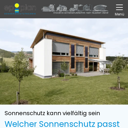
Direkt zur Top-Navigation
Direkt zur Hauptnavigation
Zum Inhalt springen
Direkt zum Footer
Hauptnavigation
Menü
Sonnenschutz kann vielfältig sein
Welcher Sonnenschutz passt