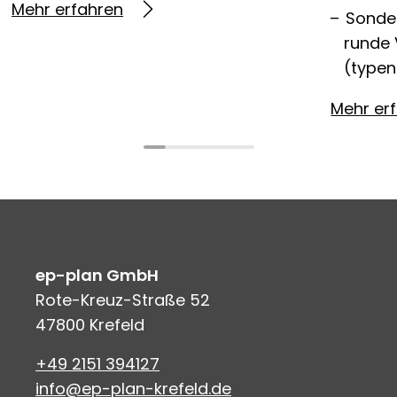
Mehr erfahren
Sonde
runde 
(type
Mehr er
ep-plan GmbH
Rote-Kreuz-Straße 52
47800 Krefeld
+49 2151 394127
info@ep-plan-krefeld.de