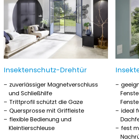
Insektenschutz-Drehtür
Insek
zuverlässiger Magnetverschluss
geeign
und Schließhilfe
Fenste
Trittprofil schützt die Gaze
Fenst
Quersprosse mit Griffleiste
ideal 
flexible Bedienung und
Dachf
Kleintierschleuse
fest m
Nachr