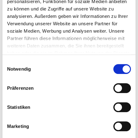
personalisieren, Funktionen für soziale Medien anbieten
zu können und die Zugriffe auf unsere Website zu
analysieren. Außerdem geben wir Informationen zu Ihrer
Verwendung unserer Website an unsere Partner für
soziale Medien, Werbung und Analysen weiter. Unsere
Partner führen diese Informationen möglicherweise mit
weiteren Daten zusammen, die Sie ihnen bereitgestellt
Insektenschutz hält lästige Tiere fern
haben oder die sie im Rahmen Ihrer Nutzung der Dienste
und sorgt gleichzeitig für frische Luft
gesammelt haben.
E
und ein angenehmes Raumklima.
Notwendig
i
n
w
Präferenzen
i
l
l
Statistiken
i
g
Marketing
u
n