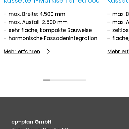
Kassetten-Markise Terrea 550
Kasset
max. Breite: 4.500 mm
max. B
max. Ausfall: 2.500 mm
max. A
sehr flache, kompakte Bauweise
zeitlo
harmonische Fassadenintegration
flach
Mehr erfahren
Mehr er
ep-plan GmbH