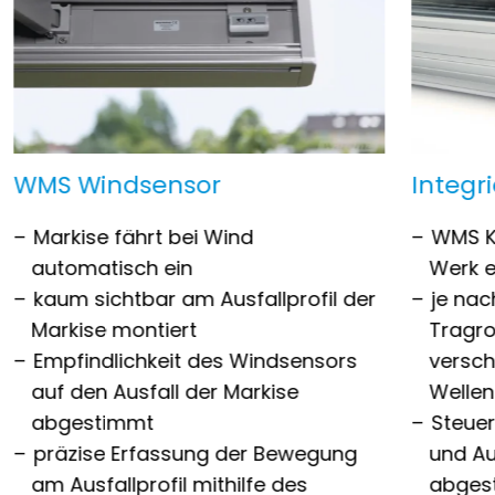
WMS Windsensor
Integr
Markise fährt bei Wind
WMS K
automatisch ein
Werk 
kaum sichtbar am Ausfallprofil der
je nac
Markise montiert
Tragro
Empfindlichkeit des Windsensors
versch
auf den Ausfall der Markise
Welle
abgestimmt
Steuer
präzise Erfassung der Bewegung
und Au
am Ausfallprofil mithilfe des
abges