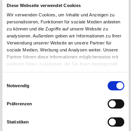
Entspannen einlädt.
Diese Webseite verwendet Cookies
Wir verwenden Cookies, um Inhalte und Anzeigen zu
personalisieren, Funktionen für soziale Medien anbieten
zu können und die Zugriffe auf unsere Website zu
analysieren. Außerdem geben wir Informationen zu Ihrer
Verwendung unserer Website an unsere Partner für
soziale Medien, Werbung und Analysen weiter. Unsere
Partner führen diese Informationen möglicherweise mit
weiteren Daten zusammen, die Sie ihnen bereitgestellt
haben oder die sie im Rahmen Ihrer Nutzung der Dienste
gesammelt haben.
E
Notwendig
i
n
w
Präferenzen
i
l
l
Statistiken
i