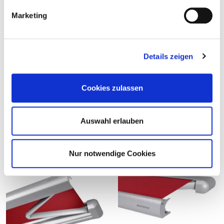
g
Marketing
u
n
g
Details zeigen
s
a
u
Cookies zulassen
s
w
a
Auswahl erlauben
h
Details und Varianten
l
Nur notwendige Cookies