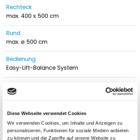
Rechteck
max. 400 x 500 cm
Rund
max. ø 500 cm
Bedienung
Easy-Lift-Balance System
Farbe
RAL 7016 anthrazitgrau, RAL 9016
verkehrsweiß, silber eloxiert, weitere RAL
Farben gegen Aufpreis
Diese Webseite verwendet Cookies
Wir verwenden Cookies, um Inhalte und Anzeigen zu
Schirmtuch
personalisieren, Funktionen für soziale Medien anbieten
über 120 Dessins aus 100% robuster Acryl-
zu können und die Zugriffe auf unsere Website zu