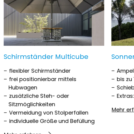
Schirmständer Multicube
Sonne
flexibler Schirmständer
Ampel
frei positionierbar mittels
bis zu
Hubwagen
Schie
zusätzliche Steh- oder
Extras
Sitzmöglichkeiten
Mehr er
Vermeidung von Stolperfallen
individuelle Größe und Befüllung