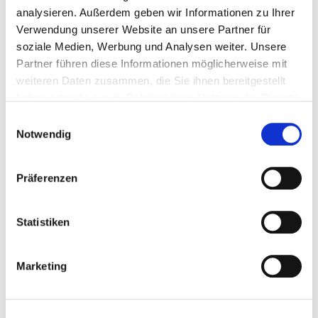
Faser
analysieren. Außerdem geben wir Informationen zu Ihrer
Verwendung unserer Website an unsere Partner für
soziale Medien, Werbung und Analysen weiter. Unsere
Partner führen diese Informationen möglicherweise mit
weiteren Daten zusammen, die Sie ihnen bereitgestellt
haben oder die sie im Rahmen Ihrer Nutzung der Dienste
gesammelt haben.
E
Notwendig
i
n
w
Präferenzen
i
l
l
Statistiken
i
g
Marketing
u
n
g