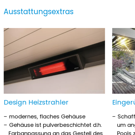
Ausstattungsextras
Design Heizstrahler
Einger
modernes, flaches Gehäuse
Schaf
Gehäuse ist pulverbeschichtet d.h.
um ang
Farbanpassung an das Gestell des
Pools 