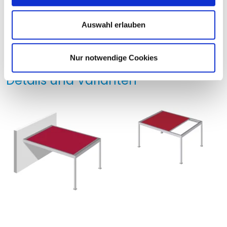
w
a
Auswahl erlauben
h
l
Nur notwendige Cookies
Details und Varianten