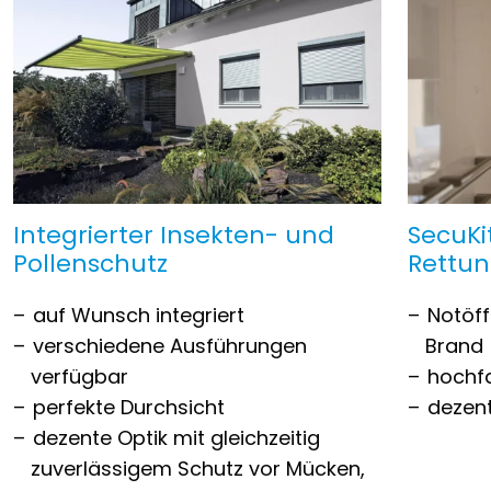
Integrierter Insekten- und
SecuKi
Pollenschutz
Rettu
auf Wunsch integriert
Notöff
verschiedene Ausführungen
Brand
verfügbar
hochfa
perfekte Durchsicht
dezen
dezente Optik mit gleichzeitig
zuverlässigem Schutz vor Mücken,