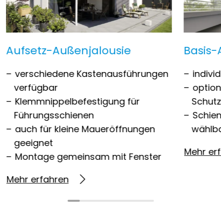
Aufsetz-Außenjalousie
Basis-
verschiedene Kastenausführungen
indivi
verfügbar
optio
Klemmnippelbefestigung für
Schut
Führungsschienen
Schien
auch für kleine Maueröffnungen
wählb
geeignet
Mehr er
Montage gemeinsam mit Fenster
Mehr erfahren