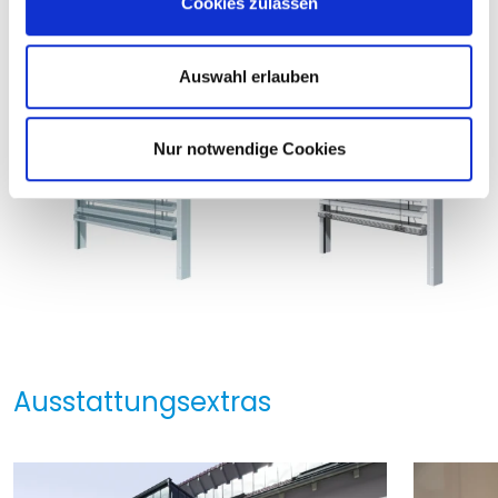
Details und Varianten
Cookies zulassen
s
w
a
Auswahl erlauben
h
l
Nur notwendige Cookies
Ausstattungsextras