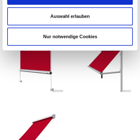
w
a
Auswahl erlauben
h
l
Nur notwendige Cookies