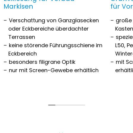
Markisen
für V
Verschattung von Ganzglasecken
große
oder Eckbereiche überdachter
Kasten
Terrassen
spezie
keine störende Führungsschiene im
L50, P
Eckbereich
Winter
besonders filigrane Optik
mit S
nur mit Screen-Gewebe erhältlich
erhältl