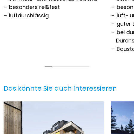
besonders reißfest
besond
luftdurchlässig
luft- 
guter 
bei du
Durchs
Bausto
Das könnte Sie auch interessieren