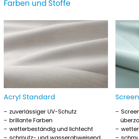
Farben und Stoffe
Acryl Standard
Scree
zuverlässiger UV-Schutz
Scree
brillante Farben
überz
wetterbeständig und lichtecht
wette
schmutz- und wasserabweisend
schmu