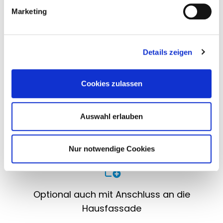
g
Sonneneinstrahlung individuell regulierbar
Marketing
u
durch Lamellenwendung
n
g
Details zeigen
s
a
u
Cookies zulassen
s
Zuverlässiger Wetterschutz bei geschlossenen
w
a
Lamellen
Auswahl erlauben
h
l
Nur notwendige Cookies
Optional auch mit Anschluss an die
Hausfassade