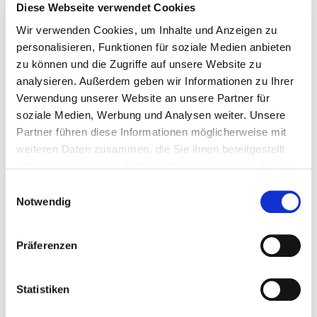
Diese Webseite verwendet Cookies
Produktdetails
Wir verwenden Cookies, um Inhalte und Anzeigen zu
personalisieren, Funktionen für soziale Medien anbieten
zu können und die Zugriffe auf unsere Website zu
Vorteile unserer
analysieren. Außerdem geben wir Informationen zu Ihrer
Lamellendächer
Verwendung unserer Website an unsere Partner für
soziale Medien, Werbung und Analysen weiter. Unsere
Partner führen diese Informationen möglicherweise mit
weiteren Daten zusammen, die Sie ihnen bereitgestellt
haben oder die sie im Rahmen Ihrer Nutzung der Dienste
gesammelt haben.
E
Notwendig
i
Großflächiger, frei stehender Sonnenschutz
n
w
Präferenzen
i
l
l
Statistiken
i