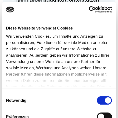
Allergiker mit pollenfilternden
Materialien
Robust im Alltag:
Halten
Diese Webseite verwendet Cookies
mechanischen Belastungen besser
Wir verwenden Cookies, um Inhalte und Anzeigen zu
stand, etwa durch Tiere oder Kinder
personalisieren, Funktionen für soziale Medien anbieten
zu können und die Zugriffe auf unsere Website zu
Langlebige Optik:
Bleiben farbstabil
analysieren. Außerdem geben wir Informationen zu Ihrer
und formtreu, auch bei Sonnenlicht
Verwendung unserer Website an unsere Partner für
und Temperaturwechsel
soziale Medien, Werbung und Analysen weiter. Unsere
Partner führen diese Informationen möglicherweise mit
Passende Kombination:
Lassen sich
weiteren Daten zusammen, die Sie ihnen bereitgestellt
mit unterschiedlichen Rahmentypen
haben oder die sie im Rahmen Ihrer Nutzung der Dienste
sinnvoll kombinieren
gesammelt haben.
E
Notwendig
i
n
w
Präferenzen