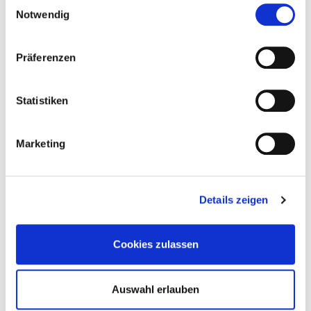
E
Notwendig
i
n
w
Präferenzen
i
l
l
Statistiken
i
g
Marketing
u
n
g
Details zeigen
s
a
u
Cookies zulassen
s
w
a
Auswahl erlauben
h