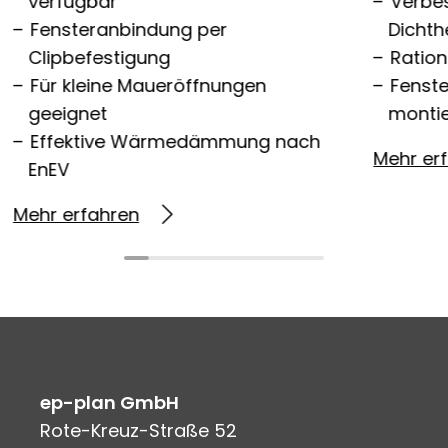
verfügbar
Verbe
Fensteranbindung per
Dichth
Clipbefestigung
Ration
Für kleine Maueröffnungen
Fenst
geeignet
monti
Effektive Wärmedämmung nach
Mehr er
EnEV
Mehr erfahren
ep-plan GmbH
Rote-Kreuz-Straße 52