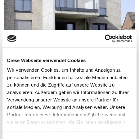
Diese Webseite verwendet Cookies
Wir verwenden Cookies, um Inhalte und Anzeigen zu
Rollläden bieten effektiven
personalisieren, Funktionen für soziale Medien anbieten
Sonnenschutz und sorgen für mehr
zu können und die Zugriffe auf unsere Website zu
Privatsphäre und ein angenehmes
analysieren. Außerdem geben wir Informationen zu Ihrer
Raumklima.
Verwendung unserer Website an unsere Partner für
soziale Medien, Werbung und Analysen weiter. Unsere
Partner führen diese Informationen möglicherweise mit
weiteren Daten zusammen, die Sie ihnen bereitgestellt
haben oder die sie im Rahmen Ihrer Nutzung der Dienste
gesammelt haben.