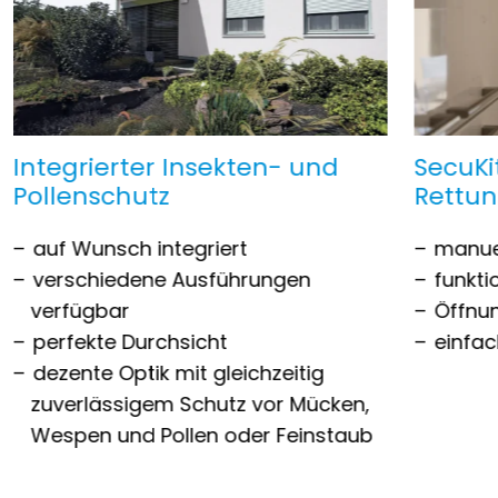
Integrierter Insekten- und
SecuKi
Pollenschutz
Rettu
auf Wunsch integriert
manue
verschiedene Ausführungen
funkti
verfügbar
Öffnu
perfekte Durchsicht
einfac
dezente Optik mit gleichzeitig
zuverlässigem Schutz vor Mücken,
Wespen und Pollen oder Feinstaub