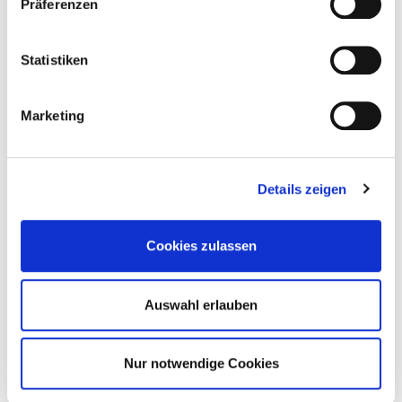
Präferenzen
i
l
l
Statistiken
i
g
Marketing
u
n
g
Details zeigen
s
a
u
Cookies zulassen
s
w
a
Auswahl erlauben
h
l
Nur notwendige Cookies