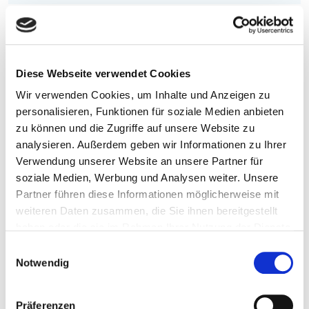
Sie interessieren sich für unsere
Lamellendächer?
Diese Webseite verwendet Cookies
Schauen Sie sich doch unsere vielfältigen
Wir verwenden Cookies, um Inhalte und Anzeigen zu
Lamellendach-Modelle an – sicher ist auch das
personalisieren, Funktionen für soziale Medien anbieten
passende für Sie dabei.
zu können und die Zugriffe auf unsere Website zu
analysieren. Außerdem geben wir Informationen zu Ihrer
Verwendung unserer Website an unsere Partner für
Lamellendächer im Überblick
soziale Medien, Werbung und Analysen weiter. Unsere
Partner führen diese Informationen möglicherweise mit
weiteren Daten zusammen, die Sie ihnen bereitgestellt
haben oder die sie im Rahmen Ihrer Nutzung der Dienste
Clever geplant
gesammelt haben.
E
So wird das Lamellendach zur
Notwendig
i
maßgeschneiderten Lösung
n
w
Präferenzen