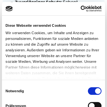
Zuverlässiger Schutz:
Schont
Materialien durch rechtzeitiges
Einfahren bei Unwetter
Individuelle Anpassung:
Reguliert
Diese Webseite verwendet Cookies
Schatten, Belüftung und Lichteinfall
Wir verwenden Cookies, um Inhalte und Anzeigen zu
ganz nach Bedarf
personalisieren, Funktionen für soziale Medien anbieten
zu können und die Zugriffe auf unsere Website zu
analysieren. Außerdem geben wir Informationen zu Ihrer
Verwendung unserer Website an unsere Partner für
soziale Medien, Werbung und Analysen weiter. Unsere
Sie interessieren sich für unsere
Partner führen diese Informationen möglicherweise mit
Sonnenschutzlösungen?
weiteren Daten zusammen, die Sie ihnen bereitgestellt
haben oder die sie im Rahmen Ihrer Nutzung der Dienste
Schauen Sie sich doch unsere vielfältigen
gesammelt haben.
Beschattungen für den Garten an – sicher ist
E
Notwendig
i
auch das Passende für Sie dabei.
n
w
Präferenzen