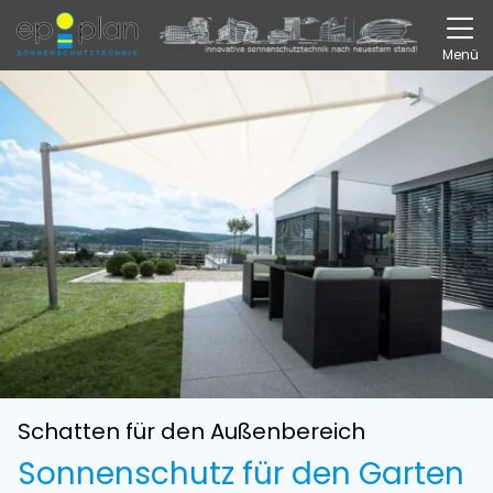
Direkt zur Top-Navigation
Direkt zur Hauptnavigation
Zum Inhalt springen
Direkt zum Footer
Hauptnavigation
Menü
Schatten für den Außenbereich
Sonnenschutz für den Garten