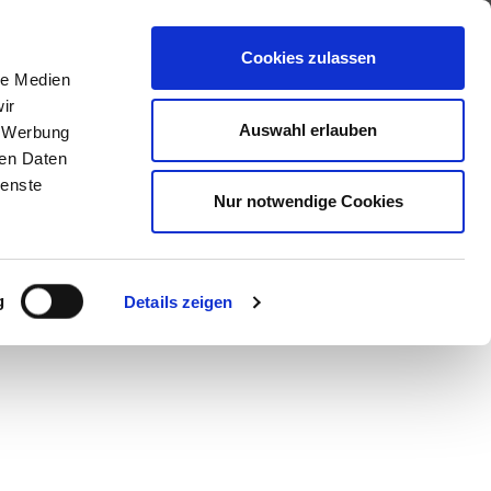
+49 2151 394127
News & Aktionen
Kontakt
Über uns
Cookies zulassen
le Medien
ir
Auswahl erlauben
, Werbung
ren Daten
nfiguration
ienste
Nur notwendige Cookies
g
Details zeigen