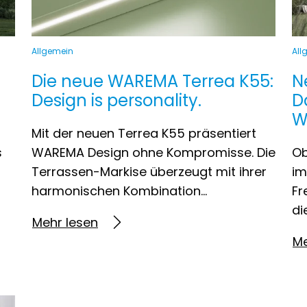
Allgemein
All
Die neue WAREMA Terrea K55:
N
Design is personality.
D
W
Mit der neuen Terrea K55 präsentiert
s
WAREMA Design ohne Kompromisse. Die
Ob
Terrassen-Markise überzeugt mit ihrer
im
harmonischen Kombination…
Fr
di
Mehr lesen
Me