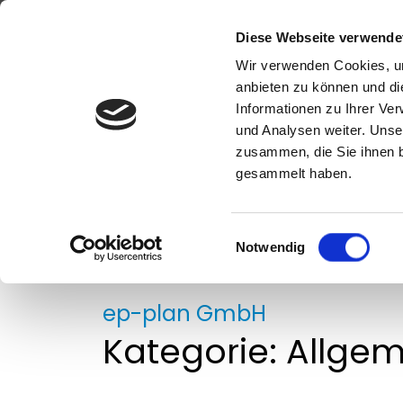
Direkt zur Top-Navigation
Direkt zur Hauptnavigation
Zum Inhalt springen
Direkt zum Footer
Diese Webseite verwende
Wir verwenden Cookies, um
anbieten zu können und di
Informationen zu Ihrer Ve
Hauptnavigation
und Analysen weiter. Unse
Produkte
zusammen, die Sie ihnen b
gesammelt haben.
E
Startseite
/
Allgemein
Notwendig
i
n
w
ep-plan GmbH
i
Kategorie:
Allgem
l
l
i