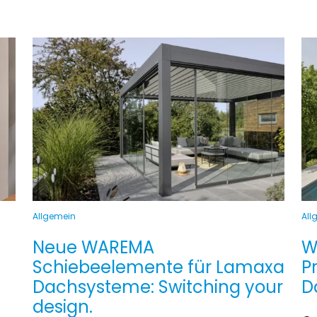
Allgemein
All
Neue WAREMA
W
Schiebeelemente für Lamaxa
P
Dachsysteme: Switching your
D
design.