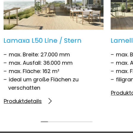
Lamaxa L50 Line / Stern
Lamel
max. Breite: 27.000 mm
max. B
max. Ausfall: 36.000 mm
max. A
max. Fläche: 162 m²
max. F
ideal um große Flächen zu
filigr
verschatten
Produktd
Produktdetails