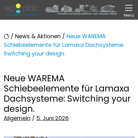
Direkt zur Top-Navigation
Direkt zur Hauptnavigation
Zum Inhalt springen
Direkt zum Footer
Hauptnavigation
Menü
/
News & Aktionen
/
Neue WAREMA
Schiebeelemente für Lamaxa Dachsysteme:
Switching your design.
Neue WAREMA
Schiebeelemente für Lamaxa
Dachsysteme: Switching your
design.
Posted on
Allgemein
/
5. Juni 2026