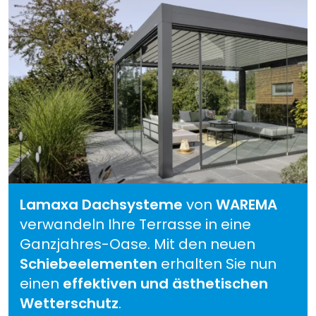
Lamaxa Dachsysteme
von
WAREMA
verwandeln Ihre Terrasse in eine
Ganzjahres-Oase. Mit den neuen
Schiebeelementen
erhalten Sie nun
einen
effektiven und ästhetischen
Wetterschutz
.