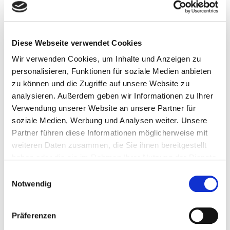
Schiebeläden aus Holz und
Aluminium
Diese Webseite verwendet Cookies
Wir verwenden Cookies, um Inhalte und Anzeigen zu
personalisieren, Funktionen für soziale Medien anbieten
zu können und die Zugriffe auf unsere Website zu
analysieren. Außerdem geben wir Informationen zu Ihrer
Verwendung unserer Website an unsere Partner für
soziale Medien, Werbung und Analysen weiter. Unsere
Partner führen diese Informationen möglicherweise mit
Die Schiebeläden bieten
zahlreiche Design-
weiteren Daten zusammen, die Sie ihnen bereitgestellt
und Materialvarianten
. Pflegeleichte Design-
haben oder die sie im Rahmen Ihrer Nutzung der Dienste
Dekore, Echtholz oder Aluminium in RAL-Farben
gesammelt haben.
E
– passen Sie den Außenbereich an Ihren
Notwendig
i
eigenen Stil an.
n
w
Präferenzen
i